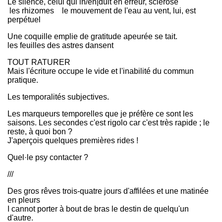
Le silence, celui qui in/en|duit en erreur, sclérose
les rhizomes le mouvement de l'eau au vent, lui, est
perpétuel
Une coquille emplie de gratitude apeurée se tait.
les feuilles des astres dansent
TOUT RATURER
Mais l'écriture occupe le vide et l'inabilité du commun
pratique.
Les temporalités subjectives.
Les marqueurs temporelles que je préfère ce sont les
saisons. Les secondes c'est rigolo car c'est très rapide ; le
reste, à quoi bon ?
J'aperçois quelques premières rides !
Quel·le psy contacter ?
///
Des gros rêves trois-quatre jours d'affilées et une matinée
en pleurs
I cannot porter à bout de bras le destin de quelqu'un
d'autre.