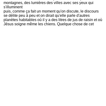
montagnes, des lumières des villes avec ses yeux qui
s'illuminent
puis, comme ça fait un moment qu'on discute, le discours
se délite peu à peu et on dirait qu'elle parle d'autres
planètes habitables où il y a des litres de jus de raisin et où
Jésus soigne même les chiens. Quelque chose de cet
ordre là ou bien pas du tout mais cette silhouette au bord
du canal, avec son manteau étrange (l'a-t-elle mis à
l'envers), ses mains rocailleuses et son sourire généreux
est comme une apparition cinématographique / littéraire de
la marge savante de l'invisible - un gouffre délicat, s'en
extraire avant de soi-même être attirée, aspirée.
Est-ce elle qui a insufflé tous les rêves étranges de cette
nuit ?
. REDACTED qui m'envoie un récap de tous mes likes sur
ses tweets, elle est agacée et veut mettre les choses au
clair mais je me réveille avant.
. REDACTED a une page sur le tilde ribambelle et il est
noté qu'iel est psychiatre à Thann.
. des lieux inconnus, en vacances, je suis habillée
n'importe comme, une keynote informelle dans un couloir
avec une personne que j'admire et qui apprécie mes
interventions, quelqu'un porte du maquillage-masque en
paillettes noires