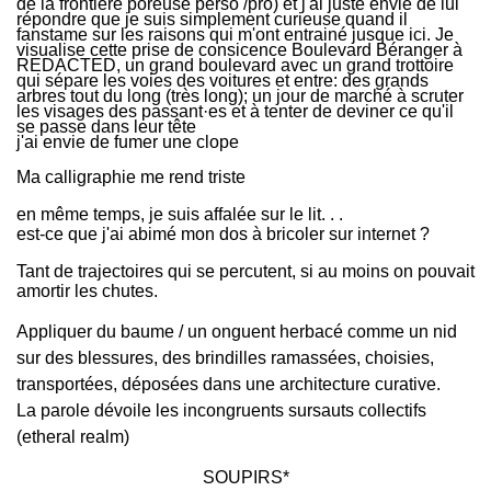
de la frontière poreuse perso /pro) et j'ai juste envie de lui
répondre que je suis simplement curieuse quand il
fanstame sur les raisons qui m'ont entrainé jusque ici. Je
visualise cette prise de consicence Boulevard Béranger à
REDACTED, un grand boulevard avec un grand trottoire
qui sépare les voies des voitures et entre: des grands
arbres tout du long (très long); un jour de marché à scruter
les visages des passant·es et à tenter de deviner ce qu'il
se passe dans leur tête
j'ai envie de fumer une clope
Ma calligraphie me rend triste
en même temps, je suis affalée sur le lit. . .
est-ce que j'ai abimé mon dos à bricoler sur internet ?
Tant de trajectoires qui se percutent, si au moins on pouvait
amortir les chutes.
Appliquer du baume / un onguent herbacé comme un nid
sur des blessures, des brindilles ramassées, choisies,
transportées, déposées dans une architecture curative.
La parole dévoile les incongruents sursauts collectifs
(etheral realm)
SOUPIRS*