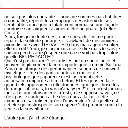
ne soit pas plus courante ... nous ne sommes pas habitués
à connaître, repérer les dérapages désastreux de ses
semblables qui / quoi a totalement normalisé une façade
courtoise sans vigueur J'aimerai être un phare. (et relire
Cioran)
Alors, lorsqu'on tente des connexions, de l'intime pour
réparer la solitude partagée, it's awkard. Je me souviens
avoir discuté avec REDACTED dans ma cage d'escalier,
elle m'a dit ! "euh, je n'ai jamais osé le dire mais tu sais je
suis un peu bizarre j'espère que ça se voit pas trop" alors
qu'elle BIG REDACTED
Qui n'est pas bizarre ? les artistes ont un sortie facile et
peuvent légitimement faire n'importe quoi, comme Sultana
Zana qui fabrique des performances sonores de l'umwelt
mycélique. Une des particularités du métier de
psychologue que j'apprécie c'est justement cette
autorisation implicite à être chelou. Et les gens en face,
quand iels apprennent cette données, quelque chose les
dé-range "ah ouais, tu vas m'analyser ?" et ce n'est jamais
tout à fait une plaisanterie - c'est ça le supposé savoir, ce
n'est pas le contenu caché des cours à la fac - cette
immondice sacralisée qu'est l'université c'est : quelle est
cet être qui instrospecte son espèce ? du prendre soin à la
veille à la surveillance
L'autre jour, j'ai chialé étrange-