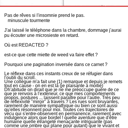
Pas de rêves si l'insomnie prend le pas.
minuscule tourmente
J'ai laissé le téléphone dans la chambre, dommage j'aurai
pu écouter une microsieste en retard.
Où est REDACTED ?
est-ce que cette miette de weed va faire effet ?
Pourquoi une pagination inversée dans ce carnet ?
Le réflexe dans ces instants creux de se réfugier dans
l'oubli du scroll.
Une collègue m'a fait une (1) remarque et depuis je remets
tout en cause - on en est là (je plaisante à moitié)
Dh'abitude on dirait que je ne me préoccupe guère de ce
que je renvois à l'extérieur, ce que mes comportements
propos, postures ... laissent paraître pour l'autre. Très peu
de réflexivité "miroir" à travers ? Les rues sont bruyantes,
rarement de manière sympathique ou bien ce sont aussi
qu'elles résonnent pour moi. Toutes ces trajectoires de
vécu qui s'entre-observent en permanence, rarement avec
indulgence alors que bordel ! quelle aventure que d'être
humaine quelle étrangeté menaçante intriguante (pas
comme une ombre qui plane pour autant) que le vivant et