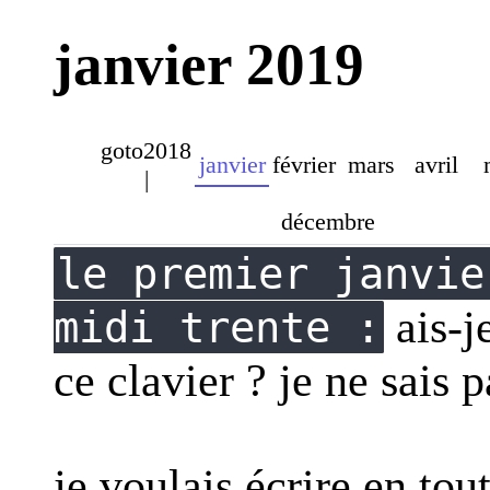
janvier 2019
goto2018
janvier
février
mars
avril
|
décembre
le premier janvie
ais-j
midi trente :
ce clavier ? je ne sais p
je voulais écrire en tout