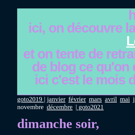
h
ici, on découvre l
L
et on tente de retr
de blog ce qu'on é
ici c'est le mois
goto2019 |
janvier
|
février
|
mars
|
avril
|
mai
|
novembre
|
décembre
|
| goto2021
dimanche soir,