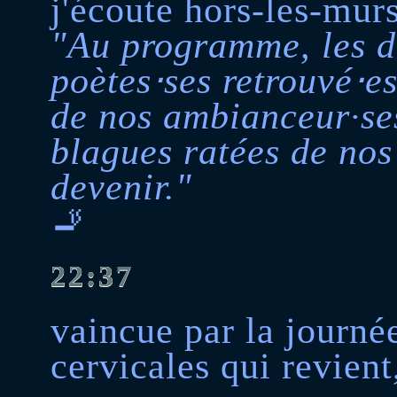
j'écoute hors-les-mur
"Au programme, les de
poètes⋅ses retrouvé⋅es
de nos ambianceur·ses
blagues ratées de nos
devenir."
🚬
22:37
vaincue par la journé
cervicales qui revien